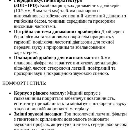
Гібридна акустична архітектура
(3DD+1PD):
Комбінація трьох динамічних драйверів
(10.5 мм, 8 мм та 6 мм) та 6-мм планарного
випромінювача забезпечує повний частотний діапазон з
глибоким басом, точними середніми та прозорими
високими частотами.
Потрійна система динамічних драйверів:
Драйвери з
бериллієвим та титановим покриттям працюють у
гармонії, поділяючи частотні діапазони для точної
передачі звуку з природним та збалансованим
характером.
Планарний драйвер для високих частот:
6-мм
планарна діафрагма гарантує виняткову деталізацію
ultra-high частот, створюючи легкий, повітряний та
прозорий звук з покращеною звуковою сценою.
КОМФОРТ І СТИЛЬ:
Корпус з рідкого металу:
Міцний корпус з
гальванічним покриттям забезпечує довговічність,
естетичну привабливість та мінімізує спотворення звуку
завдяки високій жорсткості матеріалу.
Змінні звукові насадки:
Три позолочені латунні фільтри
з гвинтовим кріпленням дозволяють змінювати
звуковий профіль, акцентуючи низькі, середні або високі
частоти на ваш смак.