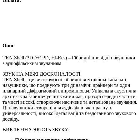
Оплата:
Опис
TRN Shell (3DD+1PD, Hi-Res) – Гібридні провідні навушники
з аудіофільським звучанням
ЗВУК НА МЕЖІ ДОСКОНАЛОСТІ
TRN Shell – це високоякісні гібридні внутрішньоканальні
навушники, що поєднують три динамічні драйвери та один
планарний діафрагмовий випромінювач. Унікальна акустична
архітектура забезпечує потужний бас, прозорі середні частоти
та чисті високі, створюючи насичене та деталізоване звучання.
Ці навушники створені для аудіофілів, які прагнуть
універсальності, високої деталізації та бездоганного звукового
досвіду.
ВИКЛЮЧНА ЯКІСТЬ ЗВУКУ: