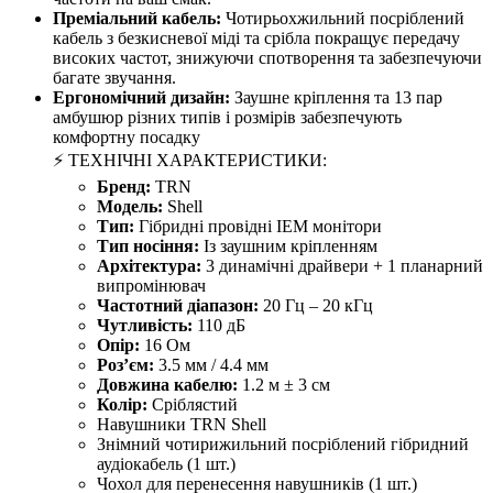
Преміальний кабель:
Чотирьохжильний посріблений
кабель з безкисневої міді та срібла покращує передачу
високих частот, знижуючи спотворення та забезпечуючи
багате звучання.
Ергономічний дизайн:
Заушне кріплення та 13 пар
амбушюр різних типів і розмірів забезпечують
комфортну посадку
⚡ ТЕХНІЧНІ ХАРАКТЕРИСТИКИ:
Бренд:
TRN
Модель:
Shell
Тип:
Гібридні провідні IEM монітори
Тип носіння:
Із заушним кріпленням
Архітектура:
3 динамічні драйвери + 1 планарний
випромінювач
Частотний діапазон:
20 Гц – 20 кГц
Чутливість:
110 дБ
Опір:
16 Ом
Роз’єм:
3.5 мм / 4.4 мм
Довжина кабелю:
1.2 м ± 3 см
Колір:
Сріблястий
Навушники TRN Shell
Знімний чотирижильний посріблений гібридний
аудіокабель (1 шт.)
Чохол для перенесення навушників (1 шт.)