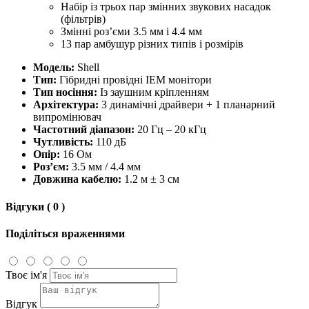
Набір із трьох пар змінних звукових насадок
(фільтрів)
Змінні роз’єми 3.5 мм і 4.4 мм
13 пар амбушур різних типів і розмірів
Модель:
Shell
Тип:
Гібридні провідні IEM монітори
Тип носіння:
Із заушним кріпленням
Архітектура:
3 динамічні драйвери + 1 планарний
випромінювач
Частотний діапазон:
20 Гц – 20 кГц
Чутливість:
110 дБ
Опір:
16 Ом
Роз’єм:
3.5 мм / 4.4 мм
Довжина кабелю:
1.2 м ± 3 см
Відгуки ( 0 )
Поділіться враженнями
Твоє ім'я
Відгук