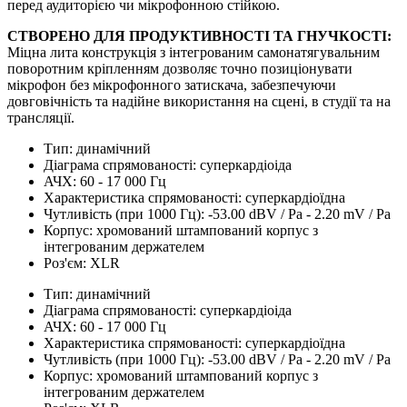
перед аудиторією чи мікрофонною стійкою.
СТВОРЕНО ДЛЯ ПРОДУКТИВНОСТІ ТА ГНУЧКОСТІ:
Міцна лита конструкція з інтегрованим самонатягувальним
поворотним кріпленням дозволяє точно позиціонувати
мікрофон без мікрофонного затискача, забезпечуючи
довговічність та надійне використання на сцені, в студії та на
трансляції.
Тип: динамічний
Діаграма спрямованості: суперкардіоіда
АЧХ: 60 - 17 000 Гц
Характеристика спрямованості: суперкардіоїдна
Чутливість (при 1000 Гц): -53.00 dBV / Pa - 2.20 mV / Pa
Корпус: хромований штампований корпус з
інтегрованим держателем
Роз'єм: XLR
Тип: динамічний
Діаграма спрямованості: суперкардіоіда
АЧХ: 60 - 17 000 Гц
Характеристика спрямованості: суперкардіоїдна
Чутливість (при 1000 Гц): -53.00 dBV / Pa - 2.20 mV / Pa
Корпус: хромований штампований корпус з
інтегрованим держателем