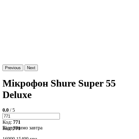
Previous
Next
Мікрофон Shure Super 55
Deluxe
0.0
/ 5
Код:
771
Відправимо завтра
Код:
771
16999
15499 грн