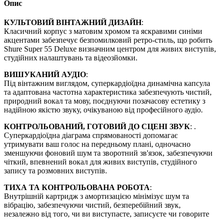
Опис
КУЛЬТОВИЙ ВІНТАЖНИЙ ДИЗАЙН
:
Класичний корпус з матовим хромом та яскравими синіми
акцентами забезпечує безпомилковий ретро-стиль, що робить
Shure Super 55 Deluxe визначним центром для живих виступів,
студійних налаштувань та відеозйомки.
ВИШУКАНИЙ АУДІО
:
Під вінтажним виглядом, суперкардіоїдна динамічна капсула
та адаптована частотна характеристика забезпечують чистий,
природний вокал та мову, поєднуючи позачасову естетику з
надійною якістю звуку, очікуваною від професійного аудіо.
КОНТРОЛЬОВАНИЙ, ГОТОВИЙ ДО СЦЕНІ ЗВУК
: .
Суперкардіоїдна діаграма спрямованості допомагає
утримувати ваш голос на передньому плані, одночасно
зменшуючи фоновий шум та зворотний зв'язок, забезпечуючи
чіткий, впевнений вокал для живих виступів, студійного
запису та розмовних виступів.
ТИХА ТА КОНТРОЛЬОВАНА РОБОТА
:
Внутрішній картридж з амортизацією мінімізує шум та
вібрацію, забезпечуючи чистий, безперебійний звук,
незалежно від того, чи ви виступаєте, записуєте чи говорите