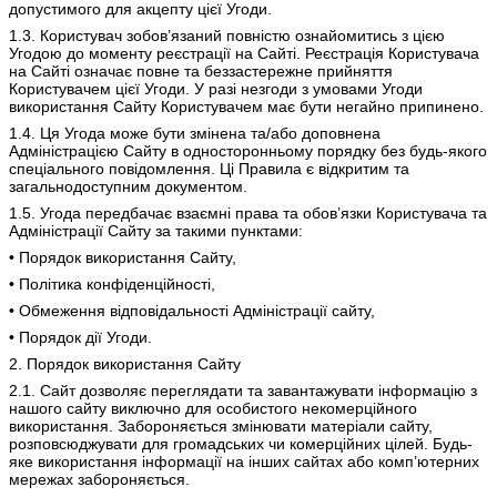
допустимого для акцепту цієї Угоди.
1.3. Користувач зобов’язаний повністю ознайомитись з цією
Угодою до моменту реєстрації на Сайті. Реєстрація Користувача
на Сайті означає повне та беззастережне прийняття
Користувачем цієї Угоди. У разі незгоди з умовами Угоди
використання Сайту Користувачем має бути негайно припинено.
1.4. Ця Угода може бути змінена та/або доповнена
Адміністрацією Сайту в односторонньому порядку без будь-якого
спеціального повідомлення. Ці Правила є відкритим та
загальнодоступним документом.
1.5. Угода передбачає взаємні права та обов’язки Користувача та
Адміністрації Сайту за такими пунктами:
• Порядок використання Сайту,
• Політика конфіденційності,
• Обмеження відповідальності Адміністрації сайту,
• Порядок дії Угоди.
2. Порядок використання Сайту
2.1. Сайт дозволяє переглядати та завантажувати інформацію з
нашого сайту виключно для особистого некомерційного
використання. Забороняється змінювати матеріали сайту,
розповсюджувати для громадських чи комерційних цілей. Будь-
яке використання інформації на інших сайтах або комп’ютерних
мережах забороняється.