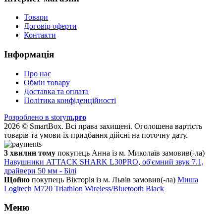
Товари
Договір оферти
Контакти
Інформація
Про нас
Обмін товару
Доставка та оплата
Політика конфіденційності
Розроблено в storym
.pro
2026 © SmartBox. Всі права захищені. Оголошена вартість
товарів та умови їх придбання дійсні на поточну дату.
3 хвилин тому
покупець Анна із м. Миколаїв замовив(-ла)
Навушники ATTACK SHARK L30PRO, об'ємний звук 7.1,
драйвери 50 мм - Білі
Щойно
покупець Вікторія із м. Львів замовив(-ла)
Миша
Logitech M720 Triathlon Wireless/Bluetooth Black
Меню