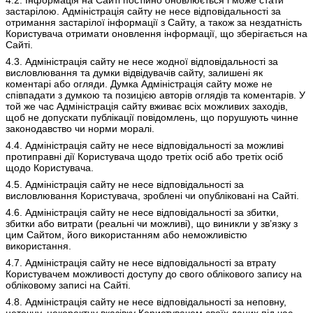
застарілою. Адміністрація сайту не несе відповідальності за
отримання застарілої інформації з Сайту, а також за нездатність
Користувача отримати оновлення інформації, що зберігається на
Сайті.
4.3. Адміністрація сайту не несе жодної відповідальності за
висловлювання та думки відвідувачів сайту, залишені як
коментарі або огляди. Думка Адміністрація сайту може не
співпадати з думкою та позицією авторів оглядів та коментарів. У
той же час Адміністрація сайту вживає всіх можливих заходів,
щоб не допускати публікації повідомлень, що порушують чинне
законодавство чи норми моралі.
4.4. Адміністрація сайту не несе відповідальності за можливі
протиправні дії Користувача щодо третіх осіб або третіх осіб
щодо Користувача.
4.5. Адміністрація сайту не несе відповідальності за
висловлювання Користувача, зроблені чи опубліковані на Сайті.
4.6. Адміністрація сайту не несе відповідальності за збитки,
збитки або витрати (реальні чи можливі), що виникли у зв’язку з
цим Сайтом, його використанням або неможливістю
використання.
4.7. Адміністрація сайту не несе відповідальності за втрату
Користувачем можливості доступу до свого облікового запису на
обліковому записі на Сайті.
4.8. Адміністрація сайту не несе відповідальності за неповну,
неточну, некоректну вказівку Користувачем своїх даних під час