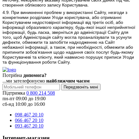
створення облікового запису Користувача.
4.9. При виникненні проблем у використанні Сайту, незгоди з
конкретними розділами Угоди користувача, або отриманні
Користувачем недостовірної інформації від третіх осіб, або
інформації образливого характеру, будь-якої іншої неприйнятної
інформації, будь ласка, зверніться до адміністрації Сайту для
того, щоб Адміністрація сайту могла проаналізувати та усунути
дефекти, обмежити та запобігти надходженню на Сайт
небажаної інформації, а також, при необхідності, обмежити або
припинити зобов’язання щодо надання своїх послуг будь-якому
Користувачеві та клієнту, який навмисно порушує приписи Угоди
та функціонування роботи Сайту.
Потрібна
допомога?
...ми зателефонуємо
найближчим часом
Передзвоніть мені
Підтримка
0 800 214 508
пн-пт 09:00 до 19:00
сб-нд 10:00 до 16:00
098 467 20 10
066 467 20 10
093 467 20 10
Інтернет-магазин