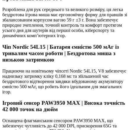
Розроблена для рук середнього та великого розміру, ця легка
бездротова ігрова миша має ергономічну форму для правшів зі
збалансованим корпусом вагою 59 г ±3 г. Вона забезпечує
природне зчеплення, точний контроль та комфорт протягом
усього дня для шутерів від першої особи, кіберспорту та
динамічних комп’ютерних ігор.
Чіп Nordic 54L15 | Батарея ємністю 500 мАг із
тривалим часом роботи | Бездротова миша з
низькою затримкою
Працюючи на новітньому чіпсеті Nordic 54L15, V8 забезпечує
наднизьку затримку кліку 0,168 мс та збільшений час
бездротового відтворення завдяки вбудованому акумулятору
ємністю 500 мАг, що робить його ідеальним для змагальних
ігор.
Ігровий сенсор PAW3950 MAX | Висока точність
42 000 точок на дюйм
Оснащена флагманським сенсором PAW3950 MAX, що
забезпечує чутливість до 42 000 DPI, прискорення 65G та