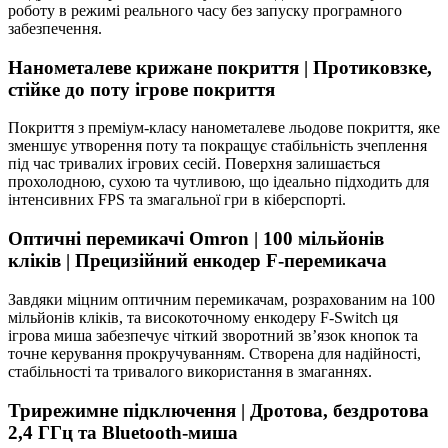
роботу в режимі реального часу без запуску програмного
забезпечення.
Нанометалеве крижане покриття | Протиковзке,
стійке до поту ігрове покриття
Покриття з преміум-класу нанометалеве льодове покриття, яке
зменшує утворення поту та покращує стабільність зчеплення
під час тривалих ігрових сесій. Поверхня залишається
прохолодною, сухою та чутливою, що ідеально підходить для
інтенсивних FPS та змагальної гри в кіберспорті.
Оптичні перемикачі Omron | 100 мільйонів
кліків | Прецизійний енкодер F-перемикача
Завдяки міцним оптичним перемикачам, розрахованим на 100
мільйонів кліків, та високоточному енкодеру F-Switch ця
ігрова миша забезпечує чіткий зворотний зв’язок кнопок та
точне керування прокручуванням. Створена для надійності,
стабільності та тривалого використання в змаганнях.
Трирежимне підключення | Дротова, бездротова
2,4 ГГц та Bluetooth-миша