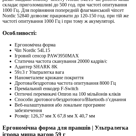
складає приголомшливі до 500 год. при частоті опитування
1000 Гц. Для порівняння попередній флагманський чіпсет
Nordic 52840 дозволяє працювати до 120-150 год. при тій же
частоті опитування 1000 Гц і при тому ж акумуляторі.
Особливості:
Ергономічна форма
Чіп Nordic 54L15
Ігровий сенсор PAW3950MAX
Статична частота сканування 20000 кадрів/с
Адаптер SHARK 8K
59±3 г Ультралегка вага
Нанометалеве крижане покриття
Дротова/бездротова частота опитування 8000 Гц
Преміальний енкодер F-Switch
Оптичні перемикачі Omron на 100 мільйонів кліків
Способи дротового/бездротового/Bluetooth-з’єднання
Веб-налаштування або локальне програмне
забезпечення
Розмір: 126,37 мм X 67,8 мм X 40,7 мм
Ергономічна форма для правшів | Ультралегка
ігрова миша вагою 59 г