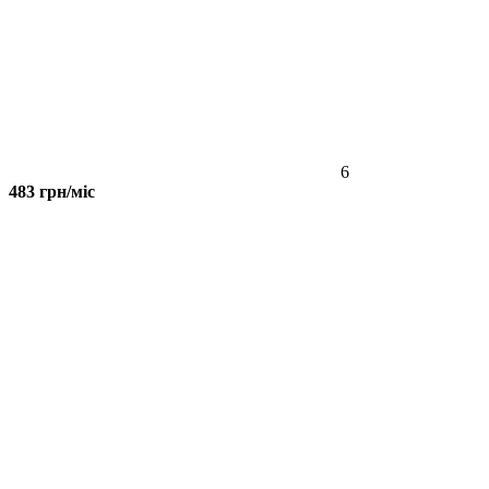
6
483 грн/міс