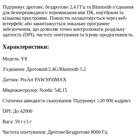
Підтримує дротове, бездротове 2,4 ГГц та Bluetooth-з’єднання
для безперешкодного перемикання між ПК, ноутбуком та
кількома пристроями. Повністю налаштовується через веб-
інтерфейс або завантажується локальне програмне
забезпечення, що дозволяє точно контролювати роздільну
здатність (DPI), частоту опитування та ігрову продуктивність.
Характеристики:
Модель: V8
З’єднання: Дротовий/2.4G/Bluetooth 5.2
Датчик: PixArt PAW3950MAX
Мікроконтролер: Nordic 54L15
Статична швидкість сканування: Підтримує ≥20 000 кадрів/с
DPI: До 42000
Вага: 59 г±3 г
Частота опитування: Дротове/Бездротове 8000 Гц