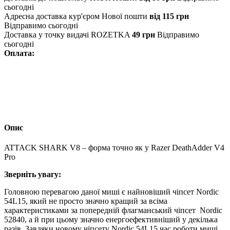
сьогодні
Адресна доставка кур'єром Нової пошти
від 115 грн
Відправимо сьогодні
Доставка у точку видачі ROZETKA
49 грн
Відправимо
сьогодні
Оплата:
Опис
ATTACK SHARK V8 – форма точно як у Razer DeathAdder V4
Pro
Зверніть
увагу:
Головною перевагою даної миші є найновіший чіпсет Nordic
54L15, який не просто значно кращий за всіма
характеристиками за попередній флагманський чіпсет Nordic
52840, а й при цьому значно енергоефективніший у декілька
разів. Завдяки новому чіпсету Nordic 54L15 час роботи миші