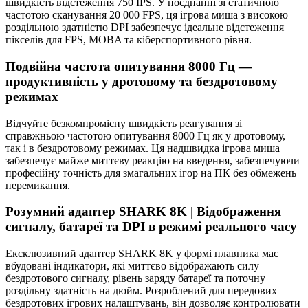
швидкість відстеження 750 IPS. У поєднанні зі статичною
частотою сканування 20 000 FPS, ця ігрова миша з високою
роздільною здатністю DPI забезпечує ідеальне відстеження
пікселів для FPS, MOBA та кіберспортивного рівня.
Подвійна частота опитування 8000 Гц —
продуктивність у дротовому та бездротовому
режимах
Відчуйте безкомпромісну швидкість реагування зі
справжньою частотою опитування 8000 Гц як у дротовому,
так і в бездротовому режимах. Ця надшвидка ігрова миша
забезпечує майже миттєву реакцію на введення, забезпечуючи
професійну точність для змагальних ігор на ПК без обмежень
перемикання.
Розумний адаптер SHARK 8K | Відображення
сигналу, батареї та DPI в режимі реального часу
Ексклюзивний адаптер SHARK 8K у формі плавника має
вбудовані індикатори, які миттєво відображають силу
бездротового сигналу, рівень заряду батареї та поточну
роздільну здатність на дюйм. Розроблений для передових
бездротових ігрових налаштувань, він дозволяє контролювати