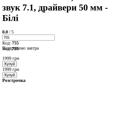
звук 7.1, драйвери 50 мм -
Білі
0.0
/ 5
Код:
755
Відправимо завтра
Код:
755
1999 грн
Купуй
1999 грн
Купуй
Розстрочка