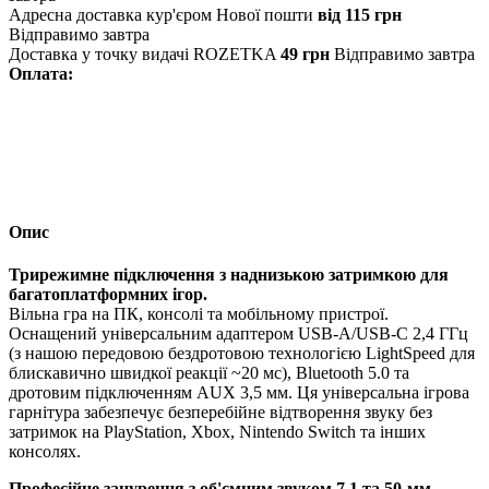
Адресна доставка кур'єром Нової пошти
від 115 грн
Відправимо завтра
Доставка у точку видачі ROZETKA
49 грн
Відправимо завтра
Оплата:
Опис
Трирежимне підключення з наднизькою затримкою для
багатоплатформних ігор.
Вільна гра на ПК, консолі та мобільному пристрої.
Оснащений універсальним адаптером USB-A/USB-C 2,4 ГГц
(з нашою передовою бездротовою технологією LightSpeed ​​для
блискавично швидкої реакції ~20 мс), Bluetooth 5.0 та
дротовим підключенням AUX 3,5 мм. Ця універсальна ігрова
гарнітура забезпечує безперебійне відтворення звуку без
затримок на PlayStation, Xbox, Nintendo Switch та інших
консолях.
Професійне занурення з об'ємним звуком 7.1 та 50-мм