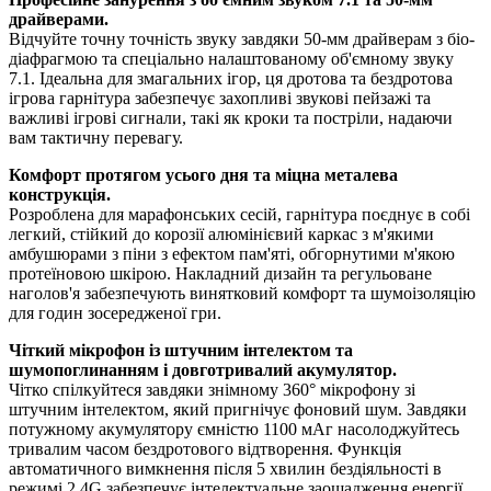
драйверами.
Відчуйте точну точність звуку завдяки 50-мм драйверам з біо-
діафрагмою та спеціально налаштованому об'ємному звуку
7.1. Ідеальна для змагальних ігор, ця дротова та бездротова
ігрова гарнітура забезпечує захопливі звукові пейзажі та
важливі ігрові сигнали, такі як кроки та постріли, надаючи
вам тактичну перевагу.
Комфорт протягом усього дня та міцна металева
конструкція.
Розроблена для марафонських сесій, гарнітура поєднує в собі
легкий, стійкий до корозії алюмінієвий каркас з м'якими
амбушюрами з піни з ефектом пам'яті, обгорнутими м'якою
протеїновою шкірою. Накладний дизайн та регульоване
наголов'я забезпечують винятковий комфорт та шумоізоляцію
для годин зосередженої гри.
Чіткий мікрофон із штучним інтелектом та
шумопоглинанням і довготривалий акумулятор.
Чітко спілкуйтеся завдяки знімному 360° мікрофону зі
штучним інтелектом, який пригнічує фоновий шум. Завдяки
потужному акумулятору ємністю 1100 мАг насолоджуйтесь
тривалим часом бездротового відтворення. Функція
автоматичного вимкнення після 5 хвилин бездіяльності в
режимі 2.4G забезпечує інтелектуальне заощадження енергії.