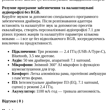
Розумне програмне забезпечення та налаштовувані
аудіопрофілі без RGB.
Керуйте звуком за допомогою спеціального програмного
забезпечення драйвера. Після розпізнавання адаптера
встановіть та налаштуйте звук за допомогою пресетів
еквалайзера, створіть персоналізовані аудіопрофілі 7.1 для
різних ігрових жанрів та налаштуйте параметри кількома
мовами — і все це без відволікаючого RGB, зосереджуючись
виключно на продуктивності.
Підключення:
Три режими — 2.4 ГГц (USB-A/Type-C),
Bluetooth, 3.5 мм дротове.
Аудіо:
50 мм драйвери, апаратний 7.1 surround.
Мікрофони:
Знімний 360° AI мікрофон із функцією
шумозаглушення для ігор.
Комфорт:
Легка алюмінієва рама, протеїнові амбушури
з пам’яттю форми.
ПЗ:
Інтелектуальне драйверне ПЗ (EQ, 7.1 surround,
сцени) у режимі 2.4 ГГц.
Акумулятор:
1100 мА·год — тривала автономність.
Відгуки ( 0 )