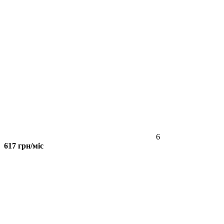
6
617 грн/міс