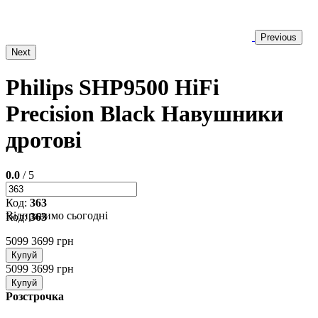
Previous
Next
Philips SHP9500 HiFi
Precision Black Навушники
дротові
0.0
/ 5
Код:
363
Відправимо сьогодні
Код:
363
5099
3699 грн
Купуй
5099
3699 грн
Купуй
Розстрочка