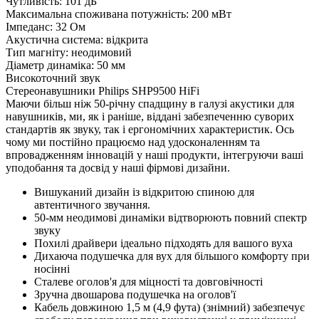
Чутливість: 101 дБ
Максимальна споживана потужність: 200 мВт
Імпеданс: 32 Ом
Акустична система: відкрита
Тип магніту: неодимовий
Діаметр динаміка: 50 мм
Високоточний звук
Стереонавушники Philips SHP9500 HiFi
Маючи більш ніж 50-річну спадщину в галузі акустики для
навушників, ми, як і раніше, віддані забезпеченню суворих
стандартів як звуку, так і ергономічних характеристик. Ось
чому ми постійно працюємо над удосконаленням та
впровадженням інновацій у наші продукти, інтегруючи ваші
уподобання та досвід у наші фірмові дизайни.
Вишуканий дизайн із відкритою спиною для
автентичного звучання.
50-мм неодимові динаміки відтворюють повний спектр
звуку
Похилі драйвери ідеально підходять для вашого вуха
Дихаюча подушечка для вух для більшого комфорту при
носінні
Сталеве оголов'я для міцності та довговічності
Зручна двошарова подушечка на оголов'ї
Кабель довжиною 1,5 м (4,9 фута) (знімний) забезпечує