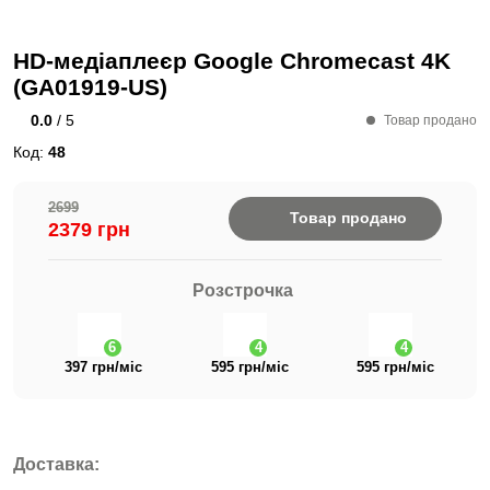
HD-медіаплеєр Google Chromecast 4K
(GA01919-US)
0.0
/ 5
Товар продано
Код:
48
2699
Товар продано
2379 грн
Розстрочка
6
4
4
397 грн/міс
595 грн/міс
595 грн/міс
Доставка: