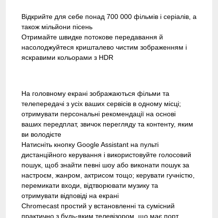
Відкрийте для себе понад 700 000 фільмів і серіалів, а
також мільйони пісень
Отримайте швидке потокове передавання й
насолоджуйтеся кришталево чистим зображенням і
яскравими кольорами з HDR
На головному екрані зображаються фільми та
телепередачі з усіх ваших сервісів в одному місці;
отримувати персональні рекомендації на основі
ваших передплат, звичок перегляду та контенту, яким
ви володієте
Натисніть кнопку Google Assistant на пульті
дистанційного керування і використовуйте голосовий
пошук, щоб знайти певні шоу або виконати пошук за
настроєм, жанром, актрисом тощо; керувати гучністю,
перемикати входи, відтворювати музику та
отримувати відповіді на екрані
Chromecast простий у встановленні та сумісний
практично з будь-яким телевізором, що має порт