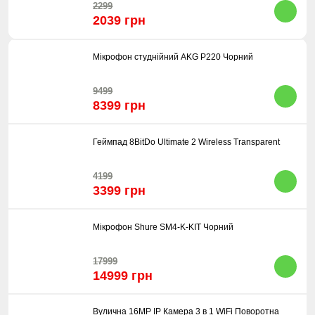
2299
2039 грн
Мікрофон студнійний AKG P220 Чорний
9499
8399 грн
Геймпад 8BitDo Ultimate 2 Wireless Transparent
4199
3399 грн
Мікрофон Shure SM4-K-KIT Чорний
17999
14999 грн
Вулична 16MP IP Камера 3 в 1 WiFi Поворотна