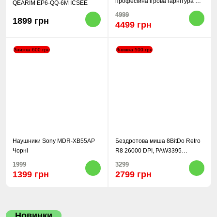
професійна ігрова гарнітура 7.1
QEARIM EP6-QQ-6M ICSEE
Чорні
4999
1899 грн
4499 грн
Знижка 600 грн
Знижка 500 грн
Наушники Sony MDR-XB55AP
Бездротова миша 8BitDo Retro
Чорні
R8 26000 DPI, PAW3395
2.4G/BT N Edition Сіра
1999
3299
1399 грн
2799 грн
Новинки