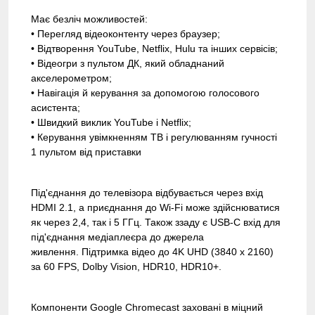
Має безліч можливостей:
• Перегляд відеоконтенту через браузер;
• Відтворення YouTube, Netflix, Hulu та інших сервісів;
• Відеогри з пультом ДК, який обладнаний
акселерометром;
• Навігація й керування за допомогою голосового
асистента;
• Швидкий виклик YouTube і Netflix;
• Керування увімкненням ТВ і регулюванням гучності
1 пультом від приставки
Під'єднання до телевізора відбувається через вхід
HDMI 2.1, а приєднання до Wi-Fi може здійснюватися
як через 2,4, так і 5 ГГц. Також ззаду є USB-C вхід для
під'єднання медіаплеєра до джерела
живлення. Підтримка відео до 4K UHD (3840 x 2160)
за 60 FPS, Dolby Vision, HDR10, HDR10+.
Компоненти Google Chromecast заховані в міцний