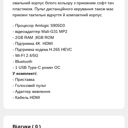
овальний корпус білого кольору з приємним софт-тач
пластиком. Пульт дистанційного керування також має
приємні тактильні відчуття й компактний корпус.
- Процесор Amlogic S905D3
- відеоадаптер Mali-G31 MP2
- 2GB RAM ,8GB ROM
- Підтримка 4K HDMI
- Підтримка кодека H.265 HEVC
- Wi-FI 2.4/5G
- Bluetooth
- 1 USB Type-C power ОС
У комплекті:
- Приставка
- Голосовий пульт
- Адаптер живлення
- Кабель HDMI
Відгуки ( 0 )