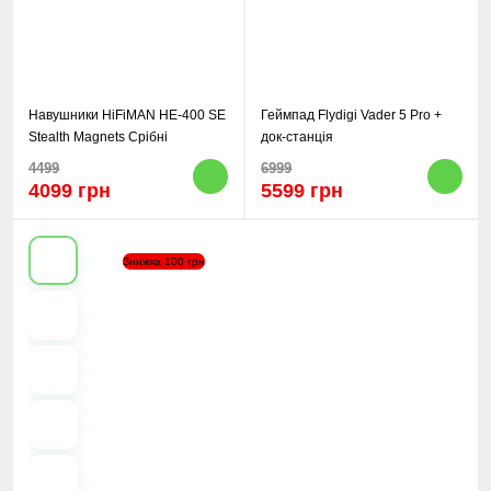
Навушники HiFiMAN HE-400 SE
Геймпад Flydigi Vader 5 Pro +
Stealth Magnets Срібні
док-станція
4499
6999
4099 грн
5599 грн
Знижка 100 грн
Previous
Next