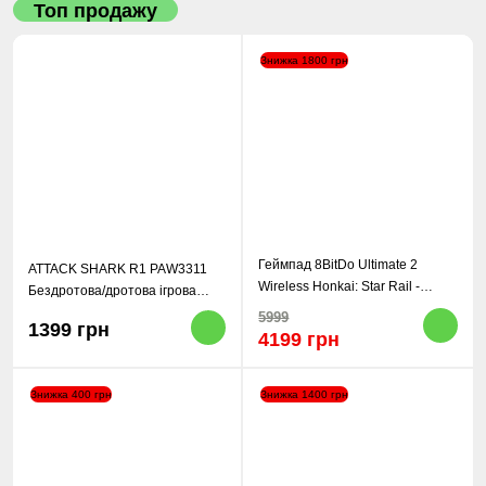
Топ продажу
Знижка 1800 грн
Геймпад 8BitDo Ultimate 2
ATTACK SHARK R1 PAW3311
Wireless Honkai: Star Rail -
Бездротова/дротова ігрова
Evernight
миша
5999
1399 грн
4199 грн
Знижка 400 грн
Знижка 1400 грн