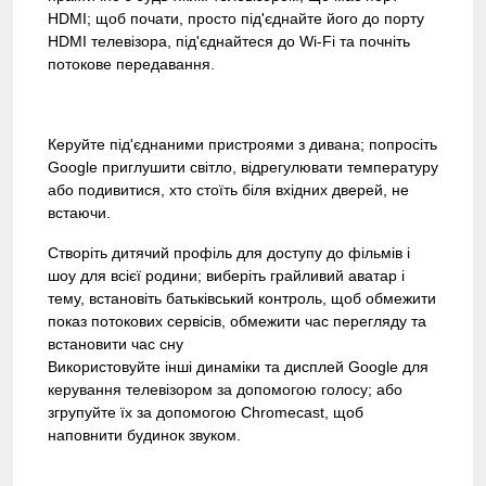
HDMI; щоб почати, просто під'єднайте його до порту
HDMI телевізора, під'єднайтеся до Wi-Fi та почніть
потокове передавання.
Керуйте під'єднаними пристроями з дивана; попросіть
Google приглушити світло, відрегулювати температуру
або подивитися, хто стоїть біля вхідних дверей, не
встаючи.
Створіть дитячий профіль для доступу до фільмів і
шоу для всієї родини; виберіть грайливий аватар і
тему, встановіть батьківський контроль, щоб обмежити
показ потокових сервісів, обмежити час перегляду та
встановити час сну
Використовуйте інші динаміки та дисплей Google для
керування телевізором за допомогою голосу; або
згрупуйте їх за допомогою Chromecast, щоб
наповнити будинок звуком.