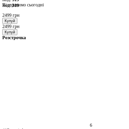
Відправимо сьогодні
Код:
319
2499 грн
Купуй
2499 грн
Купуй
Розстрочка
6