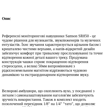
Опис
Референсні моніторингові навушники Samson SR850 - це
чудове рішення для музикантів, звукоінженерів та музичних
ентузіастів. Їхнє звучання характеризується щільним басом і
кришталево чистими верхами, а напів-відкритий дизайн
забезпечує комфорт при тривалому прослуховуванні та точне
відтворення кожної деталі вашого треку. Продумана
конструкція чашки сприяє покращенню відтворення
стереосцени, а великі 50мм випромінювачі з
рідкісноземельним магнітом відрізняються чудовою
динамікою та екстраординарним відтворенням звуку.
Велюрові амбушюри, що охоплюють вухо, у поєднанні з
легким і самоналаштовуваним наголов'ям забезпечують
зручність використання. Також в комплект входить
позолочений перехідник 1/8" на 1/4" "тато", що дозволяє