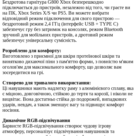
Бездротова гарнітура G800 Xbox безперешкодно
підключається до пристроїв, незалежно від того, чи граєте ви
на ПК, Xbox Series X/S чи PS5. Ви можете вибрати
відповідний режим підключення для свого пристрою —
бездротовий режим 2,4 ГГц (інтерфейс USB + TYPE C)
забезпечує гру без затримок на консолях, режим Bluetooth
зручний для мобільних пристроїв, а дротовий режим
забезпечує універсальну сумісність.
Розроблено для комфорту:
Виготовлено з приємної для шкіри протеїнової шкіри та
винятково дихаючої піни з пам'яттю форми, з повністю м'яким
оголов'ям для максимального комфорту, що дозволяє вам
зосередитися на грі.
Створено для тривалого використання:
Ці навушники мають надлегку раму з алюмінієвого сплаву, яка
є міцною, довговічною, стійкою до тертя та корозії, і ніколи не
вицвітає. Вона достатньо стійка до подорожей, випадкових
ударів, невдач, а також зменшує вагу та підвищує комфорт
носіння.
Динамічне RGB-підсвічування
Барвисте RGB-підсвічування створює чудову ігрову
атмосферу, персоналізує підсвічування навушників та