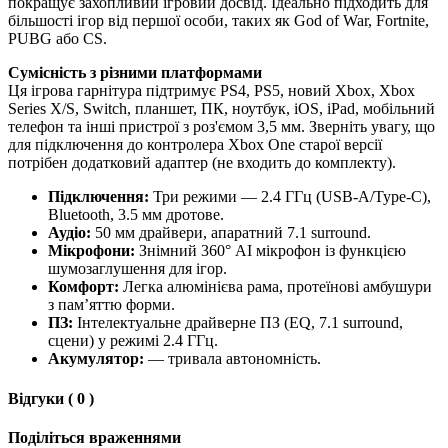
покращує захопливий ігровий досвід. Ідеально підходить для
більшості ігор від першої особи, таких як God of War, Fortnite,
PUBG або CS.
Сумісність з різними платформами
Ця ігрова гарнітура підтримує PS4, PS5, новий Xbox, Xbox
Series X/S, Switch, планшет, ПК, ноутбук, iOS, iPad, мобільний
телефон та інші пристрої з роз'ємом 3,5 мм. Зверніть увагу, що
для підключення до контролера Xbox One старої версії
потрібен додатковий адаптер (не входить до комплекту).
Підключення:
Три режими — 2.4 ГГц (USB-A/Type-C),
Bluetooth, 3.5 мм дротове.
Аудіо:
50 мм драйвери, апаратний 7.1 surround.
Мікрофони:
Знімний 360° AI мікрофон із функцією
шумозаглушення для ігор.
Комфорт:
Легка алюмінієва рама, протеїнові амбушури
з пам’яттю форми.
ПЗ:
Інтелектуальне драйверне ПЗ (EQ, 7.1 surround,
сцени) у режимі 2.4 ГГц.
Акумулятор:
— тривала автономність.
Відгуки ( 0 )
Поділіться враженнями