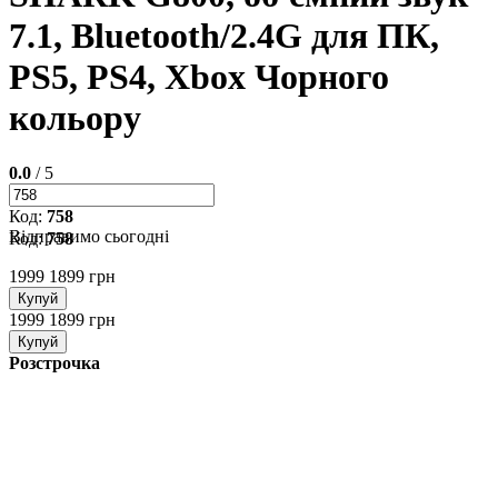
7.1, Bluetooth/2.4G для ПК,
PS5, PS4, Xbox Чорного
кольору
0.0
/ 5
Код:
758
Відправимо сьогодні
Код:
758
1999
1899 грн
Купуй
1999
1899 грн
Купуй
Розстрочка