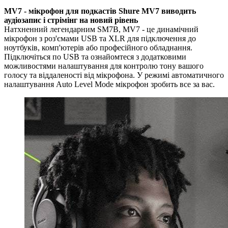
MV7 - мікрофон для подкастів Shure MV7 виводить
аудіозапис і стрімінг на новий рівень
Натхненний легендарним SM7B, MV7 - це динамічний
мікрофон з роз'ємами USB та XLR для підключення до
ноутбуків, комп'ютерів або професійного обладнання.
Підключіться по USB та ознайомтеся з додатковими
можливостями налаштування для контролю тону вашого
голосу та віддаленості від мікрофона. У режимі автоматичного
налаштування Auto Level Mode мікрофон зробить все за вас.