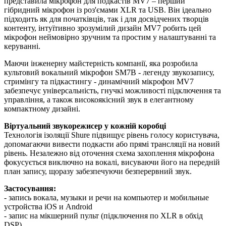
представила мікрофон для подкастів MV7 – перший
гібридний мікрофон із роз'ємами XLR та USB. Він ідеально
підходить як для початківців, так і для досвідчених творців
контенту, інтуїтивно зрозумілий дизайн MV7 робить цей
мікрофон неймовірно зручним та простим у налаштуванні та
керуванні.
Маючи інженерну майстерність компанії, яка розробила
культовий вокальний мікрофон SM7B - легенду звукозапису,
стримінгу та підкастингу - динамічний мікрофон MV7
забезпечує універсальність, гнучкі можливості підключення та
управління, а також високоякісний звук в елегантному
компактному дизайні.
Віртуальний звукорежисер у кожній коробці
Технологія ізоляції Shure підвищує рівень голосу користувача,
допомагаючи вивести подкасти або прямі трансляції на новий
рівень. Незалежно від оточення схема захоплення мікрофона
фокусується виключно на вокалі, висуваючи його на передній
план запису, щоразу забезпечуючи безперервний звук.
Застосування:
- запись вокала, музыки и речи на компьютер и мобильные
устройства iOS и Android
- запис на мікшерний пульт (підключення по XLR в обхід
DSP)