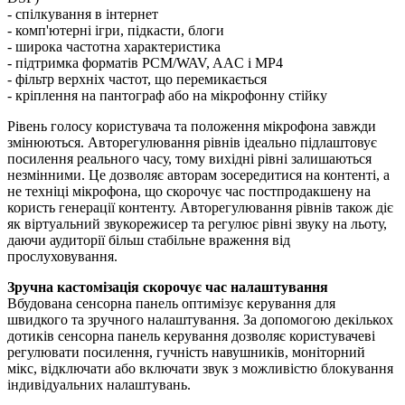
- спілкування в інтернет
- комп'ютерні ігри, підкасти, блоги
- широка частотна характеристика
- підтримка форматів PCM/WAV, AAC і MP4
- фільтр верхніх частот, що перемикається
- кріплення на пантограф або на мікрофонну стійку
Рівень голосу користувача та положення мікрофона завжди
змінюються. Авторегулювання рівнів ідеально підлаштовує
посилення реального часу, тому вихідні рівні залишаються
незмінними. Це дозволяє авторам зосередитися на контенті, а
не техніці мікрофона, що скорочує час постпродакшену на
користь генерації контенту. Авторегулювання рівнів також діє
як віртуальний звукорежисер та регулює рівні звуку на льоту,
даючи аудиторії більш стабільне враження від
прослуховування.
Зручна кастомізація скорочує час налаштування
Вбудована сенсорна панель оптимізує керування для
швидкого та зручного налаштування. За допомогою декількох
дотиків сенсорна панель керування дозволяє користувачеві
регулювати посилення, гучність навушників, моніторний
мікс, відключати або включати звук з можливістю блокування
індивідуальних налаштувань.