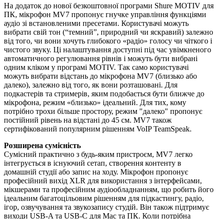
На додаток до нової безкоштовної програми Shure MOTIV для
ПК, мікрофон MV7 пропонує гнучке управління функціями
аудіо зі встановленими пресетами. Користувачі можуть
вибрати свій тон (“темний”, природний чи яскравий) залежно
від того, чи вони хочуть глибокого «радіо» голосу чи чіткого і
чистого звуку. Ці налаштування доступні під час увімкненого
автоматичного регулювання рівнів і можуть бути вибрані
одним кліком у програмі MOTIV. Так само користувачі
можуть вибрати відстань до мікрофона MV7 (близько або
далеко), залежно від того, як вони розташовані. Для
подкастерів та стримерів, яким подобається бути ближче до
мікрофона, режим «близько» ідеальний. Для тих, кому
потрібно трохи більше простору, режим "далеко" пропонує
постійний рівень на відстані до 45 см. MV7 також
сертифікований популярним рішенням VoIP TeamSpeak.
Розширена сумісність
Сумісний практично з будь-яким пристроєм, MV7 легко
інтегрується в існуючий сетап, створення контенту в
домашній студії або запис на ходу. Мікрофон пропонує
професійний вихід XLR для використання з інтерфейсами,
мікшерами та професійним аудіообладнанням, що робить його
ідеальним багатоцільовим рішенням для підкастингу, радіо,
ігор, озвучування та звукозапису студій. Він також підтримує
виходи USB-A та USB-C для Mac та ПК. Коли потрібна