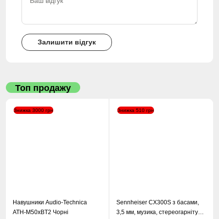
Залишити відгук
Топ продажу
Знижка 3000 грн
Знижка 510 грн
Навушники Audio-Technica
Sennheiser CX300S з басами,
ATH-M50xBT2 Чорні
3,5 мм, музика, стереогарнітура