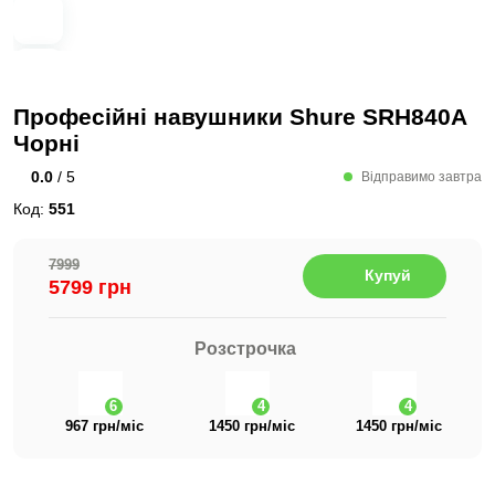
Професійні навушники Shure SRH840A
Чорні
0.0
/ 5
Відправимо завтра
Код:
551
7999
Купуй
5799 грн
Розстрочка
6
4
4
967 грн/міс
1450 грн/міс
1450 грн/міс