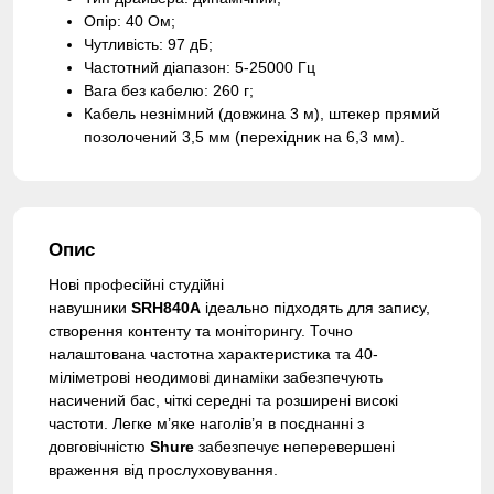
Опір: 40 Ом;
Чутливість: 97 дБ;
Частотний діапазон: 5-25000 Гц
Вага без кабелю: 260 г;
Кабель незнімний (довжина 3 м), штекер прямий
позолочений 3,5 мм (перехідник на 6,3 мм).
Опис
Нові професійні студійні
навушники
SRH840A
ідеально підходять для запису,
створення контенту та моніторингу. Точно
налаштована частотна характеристика та 40-
міліметрові неодимові динаміки забезпечують
насичений бас, чіткі середні та розширені високі
частоти. Легке м’яке наголів’я в поєднанні з
довговічністю
Shure
забезпечує неперевершені
враження від прослуховування.