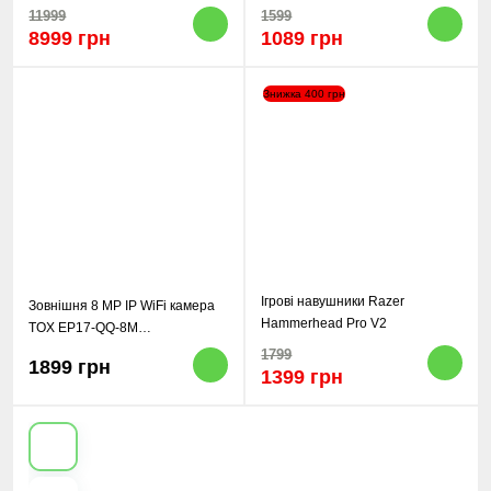
HIFI для iPhone, Android
11999
1599
8999 грн
1089 грн
Знижка 400 грн
Ігрові навушники Razer
Зовнішня 8 MP IP WiFi камера
Hammerhead Pro V2
TOX EP17-QQ-8M
Автостеження за людиною
1799
1899 грн
ICSEE
1399 грн