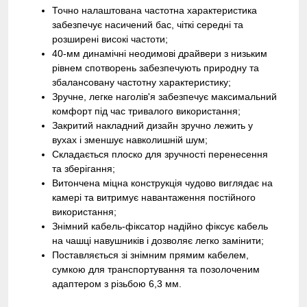
Точно налаштована частотна характеристика
забезпечує насичений бас, чіткі середні та
розширені високі частоти;
40-мм динамічні неодимові драйвери з низьким
рівнем спотворень забезпечують природну та
збалансовану частотну характеристику;
Зручне, легке наголів'я забезпечує максимальний
комфорт під час тривалого використання;
Закритий накладний дизайн зручно лежить у
вухах і зменшує навколишній шум;
Складається плоско для зручності перенесення
та зберігання;
Витончена міцна конструкція чудово виглядає на
камері та витримує навантаження постійного
використання;
Знімний кабель-фіксатор надійно фіксує кабель
на чашці навушників і дозволяє легко замінити;
Поставляється зі знімним прямим кабелем,
сумкою для транспортування та позолоченим
адаптером з різьбою 6,3 мм.