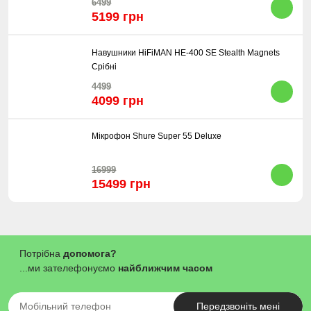
6499
5199 грн
Навушники HiFiMAN HE-400 SE Stealth Magnets
Срібні
4499
4099 грн
Мікрофон Shure Super 55 Deluxe
16999
15499 грн
Потрібна
допомога?
...ми зателефонуємо
найближчим часом
Передзвоніть мені