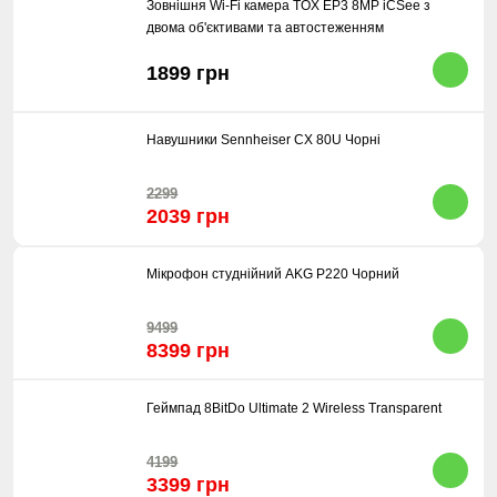
Зовнішня Wi-Fi камера TOX EP3 8MP iCSee з
двома об'єктивами та автостеженням
1899 грн
Навушники Sennheiser CX 80U Чорні
2299
2039 грн
Мікрофон студнійний AKG P220 Чорний
9499
8399 грн
Геймпад 8BitDo Ultimate 2 Wireless Transparent
4199
3399 грн