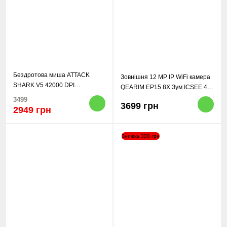
Бездротова миша ATTACK
Зовнішня 12 MP IP WiFi камера
SHARK V5 42000 DPI
QEARIM EP15 8X Зум ICSEE 4
PAW3950MAX,8K,Nordic
Лінзи
3499
3699 грн
52840,Black
2949 грн
Знижка 300 грн