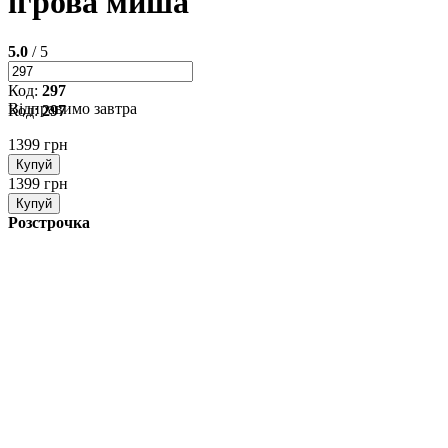
ігрова миша
5.0
/ 5
Код:
297
Відправимо завтра
Код:
297
1399 грн
Купуй
1399 грн
Купуй
Розстрочка