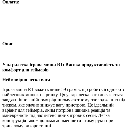
Оплата:
Опис
Ультралегка ігрова миша R1: Висока продуктивність та
комфорт для геймерів
Неймовірно легка вага
Ігрова миша R1 важить лише 59 грамів, що робить її однією з
найлегших мишок на ринку. Ця ультралегка вага досягається
завдяки інноваційному рідинному азотному охолодженню під
тиском, яке значно знижує вагу пристрою. Це ідеальний
варіант для геймерів, яким потрібна швидка реакція та
маневреність під час інтенсивних ігрових сесій. Легка
конструкція також допомагає зменшити втому руки при
тривалому використанні.