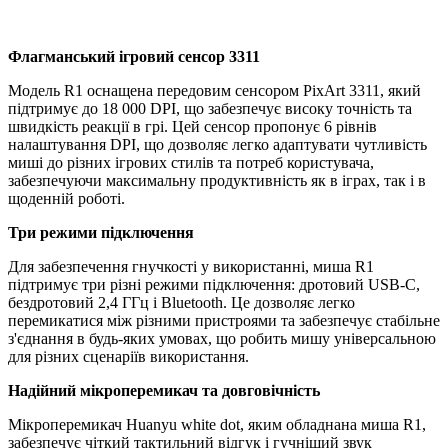
Флагманський ігровий сенсор 3311
Модель R1 оснащена передовим сенсором PixArt 3311, який
підтримує до 18 000 DPI, що забезпечує високу точність та
швидкість реакції в грі. Цей сенсор пропонує 6 рівнів
налаштування DPI, що дозволяє легко адаптувати чутливість
миші до різних ігрових стилів та потреб користувача,
забезпечуючи максимальну продуктивність як в іграх, так і в
щоденній роботі.
Три режими підключення
Для забезпечення гнучкості у використанні, миша R1
підтримує три різні режими підключення: дротовий USB-C,
бездротовий 2,4 ГГц і Bluetooth. Це дозволяє легко
перемикатися між різними пристроями та забезпечує стабільне
з'єднання в будь-яких умовах, що робить мишу універсальною
для різних сценаріїв використання.
Надійний мікроперемикач та довговічність
Мікроперемикач Huanyu white dot, яким обладнана миша R1,
забезпечує чіткий тактильний відгук і гучніший звук