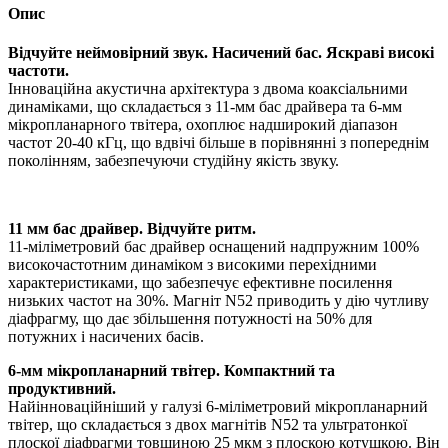
Опис
Відчуйте неймовірний звук. Насичений бас. Яскраві високі
частоти.
Інноваційна акустична архітектура з двома коаксіальними
динаміками, що складається з 11-мм бас драйвера та 6-мм
мікропланарного твітера, охоплює надширокий діапазон
частот 20-40 кГц, що вдвічі більше в порівнянні з попереднім
поколінням, забезпечуючи студійну якість звуку.
11 мм бас драйвер. Відчуйте ритм.
11-міліметровий бас драйвер оснащений надпружним 100%
високочастотним динаміком з високими перехідними
характеристиками, що забезпечує ефективне посилення
низьких частот на 30%. Магніт N52 приводить у дію чутливу
діафрагму, що дає збільшення потужності на 50% для
потужних і насичених басів.
6-мм мікропланарний твітер. Компактний та
продуктивний.
Найінноваційніший у галузі 6-міліметровий мікропланарний
твітер, що складається з двох магнітів N52 та ультратонкої
плоскої діафрагми товщиною 25 мкм з плоскою котушкою. Він