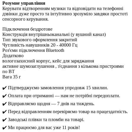
Розумне управління
Керувати відтворенням музики та відповідати на телефонні
дзвінки дуже просто та інтуїтивно зрозуміло завдяки простоті
сенсорного керування.
Підключення бездротове
Конструкція внутрішньоканальні (у вушний канал)
Тип звукового оформлення закритий
Чутливість навушників 20 - 40000 Гц
Роз'єми підключення Bluetooth
Додатково
вологозахисний корпус, кейс для заряджання
активне шумозаглушення , з'єднання з кількома пристроями
по BT
Вага 35 г
✔️ Підтверджуємо замовлення упродовж 15 хвилин.
✔️ Оплата при отриманні — нам не потрібні передоплати.
✔️ Відправляємо щодня — 7 днів на тиждень.
✔️ Перед відправленням перевіряємо товар на працездатність.
✔️ Заводські плівки та пломби на товарі.
✔️ Ми працюємо для вас уже 11 років!