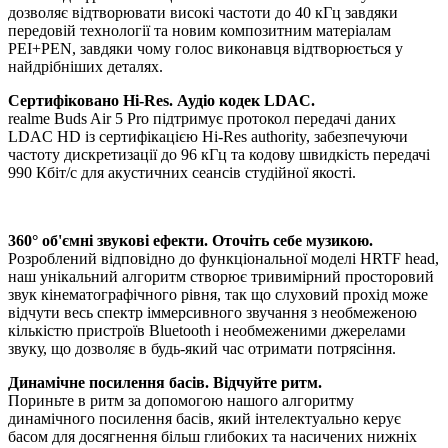
дозволяє відтворювати високі частоти до 40 кГц завдяки
передовій технології та новим композитним матеріалам
PEI+PEN, завдяки чому голос виконавця відтворюється у
найдрібніших деталях.
Сертифіковано Hi-Res. Аудіо кодек LDAC.
realme Buds Air 5 Pro підтримує протокол передачі даних
LDAC HD із сертифікацією Hi-Res authority, забезпечуючи
частоту дискретизації до 96 кГц та кодову швидкість передачі
990 Кбіт/с для акустичних сеансів студійної якості.
360° об'ємні звукові ефекти. Оточіть себе музикою.
Розроблений відповідно до функціональної моделі HRTF head,
наш унікальний алгоритм створює тривимірний просторовий
звук кінематографічного рівня, так що слуховий прохід може
відчути весь спектр іммерсивного звучання з необмеженою
кількістю пристроїв Bluetooth і необмеженими джерелами
звуку, що дозволяє в будь-який час отримати потрясіння.
Динамічне посилення басів. Відчуйте ритм.
Пориньте в ритм за допомогою нашого алгоритму
динамічного посилення басів, який інтелектуально керує
басом для досягнення більш глибоких та насичених нижніх