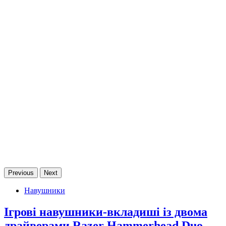
Previous
Next
Навушники
Ігрові навушники-вкладиші із двома
драйверами Razer Hammerhead Duo