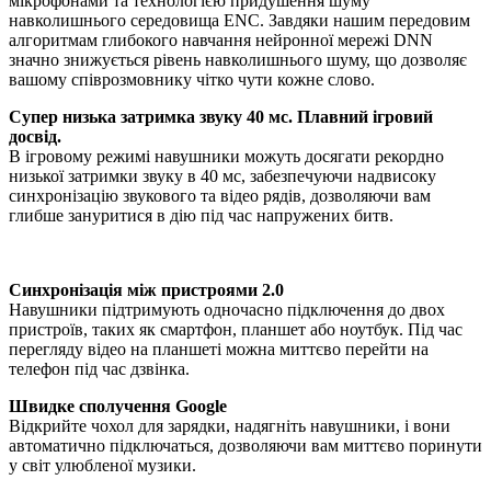
мікрофонами та технологією придушення шуму
навколишнього середовища ENC. Завдяки нашим передовим
алгоритмам глибокого навчання нейронної мережі DNN
значно знижується рівень навколишнього шуму, що дозволяє
вашому співрозмовнику чітко чути кожне слово.
Супер низька затримка звуку 40 мс. Плавний ігровий
досвід.
В ігровому режимі навушники можуть досягати рекордно
низької затримки звуку в 40 мс, забезпечуючи надвисоку
синхронізацію звукового та відео рядів, дозволяючи вам
глибше зануритися в дію під час напружених битв.
Синхронізація між пристроями 2.0
Навушники підтримують одночасно підключення до двох
пристроїв, таких як смартфон, планшет або ноутбук. Під час
перегляду відео на планшеті можна миттєво перейти на
телефон під час дзвінка.
Швидке сполучення Google
Відкрийте чохол для зарядки, надягніть навушники, і вони
автоматично підключаться, дозволяючи вам миттєво поринути
у світ улюбленої музики.