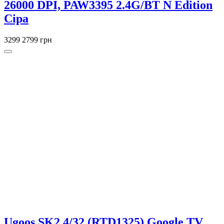
26000 DPI, PAW3395 2.4G/BT N Edition
Сіра
3299
2799 грн
Ugoos SK2 4/32 (RTD1325) Google TV