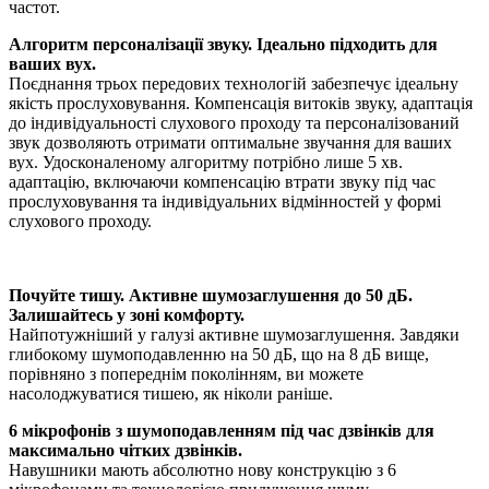
частот.
Алгоритм персоналізації звуку. Ідеально підходить для
ваших вух.
Поєднання трьох передових технологій забезпечує ідеальну
якість прослуховування. Компенсація витоків звуку, адаптація
до індивідуальності слухового проходу та персоналізований
звук дозволяють отримати оптимальне звучання для ваших
вух. Удосконаленому алгоритму потрібно лише 5 хв.
адаптацію, включаючи компенсацію втрати звуку під час
прослуховування та індивідуальних відмінностей у формі
слухового проходу.
Почуйте тишу. Активне шумозаглушення до 50 дБ.
Залишайтесь у зоні комфорту.
Найпотужніший у галузі активне шумозаглушення. Завдяки
глибокому шумоподавленню на 50 дБ, що на 8 дБ вище,
порівняно з попереднім поколінням, ви можете
насолоджуватися тишею, як ніколи раніше.
6 мікрофонів з шумоподавленням під час дзвінків для
максимально чітких дзвінків.
Навушники мають абсолютно нову конструкцію з 6