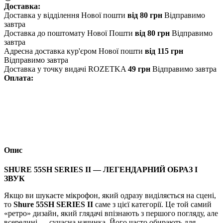
Доставка:
Доставка у відділення Нової пошти
від 80 грн
Відправимо
завтра
Доставка до поштомату Нової Пошти
від 80 грн
Відправимо
завтра
Адресна доставка кур'єром Нової пошти
від 115 грн
Відправимо завтра
Доставка у точку видачі ROZETKA
49 грн
Відправимо завтра
Оплата:
Опис
SHURE 55SH SERIES II — ЛЕГЕНДАРНИЙ ОБРАЗ І
ЗВУК
Якщо ви шукаєте мікрофон, який одразу виділяється на сцені,
то
Shure 55SH SERIES II
саме з цієї категорії. Це той самий
«ретро» дизайн, який глядачі впізнають з першого погляду, але
всередині — сучасна начинка. Його часто обирають для