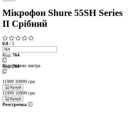
Мікрофон Shure 55SH Series
II Срібний
0.0
/ 5
Код:
764
Відправимо завтра
Код:
764
11999
10999 грн
Купуй
11999
10999 грн
Купуй
Розстрочка