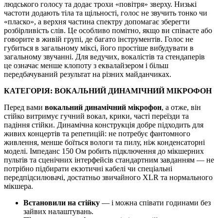
людського голосу та додає трохи «повітря» зверху. Низькі
частоти додають тіла та щільності, голос не звучить тонко чи
«пласко», а верхня частина спектру допомагає зберегти
розбірливість слів. Це особливо помітно, якщо ви співаєте або
говорите в живій групі, де багато інструментів. Голос не
губиться в загальному міксі, його простіше вибудувати в
загальному звучанні. Для ведучих, вокалістів та стендаперів
це означає менше клопоту з еквалайзером і більш
передбачуваний результат на різних майданчиках.
КАТЕГОРІЯ: ВОКАЛЬНИЙ ДИНАМІЧНИЙ МІКРОФОН
Перед вами
вокальний динамічний мікрофон
, а отже, він
стійко витримує гучний вокал, крики, часті переїзди та
падіння стійки. Динамічна конструкція добре підходить для
живих концертів та репетицій: не потребує фантомного
живлення, менше боїться вологи та пилу, ніж конденсаторні
моделі. Імпеданс 150 Ом робить підключення до мікшерних
пультів та сценічних інтерфейсів стандартним завданням — не
потрібно підбирати екзотичні кабелі чи спеціальні
передпідсилювачі, достатньо звичайного XLR та нормального
мікшера.
Встановили на стійку
— і можна співати годинами без
зайвих налаштувань.