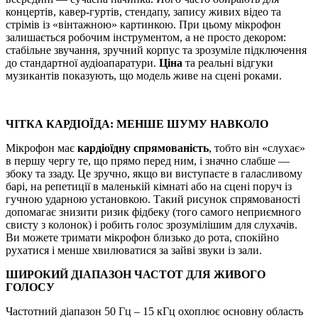
концертів, кавер-гуртів, стендапу, запису живих відео та
стрімів із «вінтажною» картинкою. При цьому мікрофон
залишається робочим інструментом, а не просто декором:
стабільне звучання, зручний корпус та зрозуміле підключення
до стандартної аудіоапаратури.
Ціна
та реальні відгуки
музикантів показують, що модель живе на сцені роками.
ЧІТКА КАРДІОЇДА: МЕНШЕ ШУМУ НАВКОЛО
Мікрофон має
кардіоїдну спрямованість
, тобто він «слухає»
в першу чергу те, що прямо перед ним, і значно слабше —
збоку та ззаду. Це зручно, якщо ви виступаєте в галасливому
барі, на репетиції в маленькій кімнаті або на сцені поруч із
гучною ударною установкою. Такий рисунок спрямованості
допомагає знизити ризик фідбеку (того самого неприємного
свисту з колонок) і робить голос зрозумілішим для слухачів.
Ви можете тримати мікрофон близько до рота, спокійно
рухатися і менше хвилюватися за зайві звуки із зали.
ШИРОКИЙ ДІАПАЗОН ЧАСТОТ ДЛЯ ЖИВОГО
ГОЛОСУ
Частотний діапазон 50 Гц – 15 кГц охоплює основну область