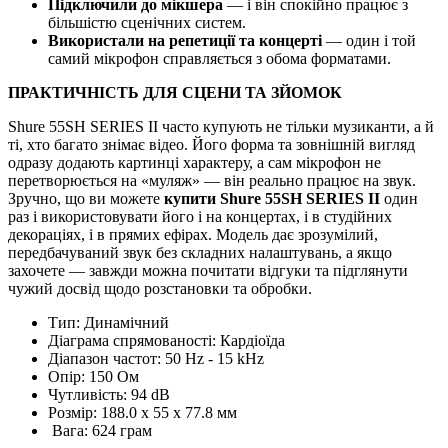
Підключили до мікшера
— і він спокійно працює з
більшістю сценічних систем.
Використали на репетиції та концерті
— один і той
самий мікрофон справляється з обома форматами.
ПРАКТИЧНІСТЬ ДЛЯ СЦЕНИ ТА ЗЙОМОК
Shure 55SH SERIES II часто купують не тільки музиканти, а й
ті, хто багато знімає відео. Його форма та зовнішній вигляд
одразу додають картинці характеру, а сам мікрофон не
перетворюється на «муляж» — він реально працює на звук.
Зручно, що ви можете
купити Shure 55SH SERIES II
один
раз і використовувати його і на концертах, і в студійних
декораціях, і в прямих ефірах. Модель дає зрозумілий,
передбачуваний звук без складних налаштувань, а якщо
захочете — завжди можна почитати відгуки та підглянути
чужий досвід щодо розстановки та обробки.
Тип: Динамічний
Діаграма спрямованості: Кардіоїда
Діапазон частот: 50 Hz - 15 kHz
Опір: 150 Ом
Чутливість: 94 dB
Розмір: 188.0 х 55 х 77.8 мм
Вага: 624 грам