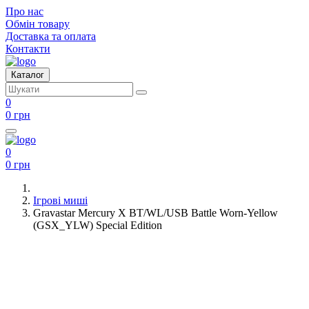
Про нас
Обмін товару
Доставка та оплата
Контакти
Каталог
0
0 грн
0
0 грн
Ігрові миші
Gravastar Mercury X BT/WL/USB Battle Worn-Yellow
(GSX_YLW) Special Edition