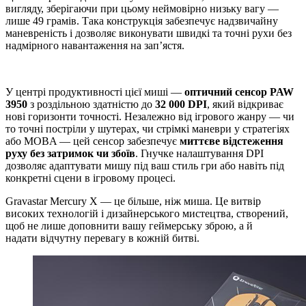
вигляду, зберігаючи при цьому неймовірно низьку вагу —
лише 49 грамів. Така конструкція забезпечує надзвичайну
маневреність і дозволяє виконувати швидкі та точні рухи без
надмірного навантаження на зап’ястя.
У центрі продуктивності цієї миші —
оптичний сенсор PAW
3950
з роздільною здатністю до
32 000 DPI
, який відкриває
нові горизонти точності. Незалежно від ігрового жанру — чи
то точні постріли у шутерах, чи стрімкі маневри у стратегіях
або MOBA — цей сенсор забезпечує
миттєве відстеження
руху без затримок чи збоїв
. Гнучке налаштування DPI
дозволяє адаптувати мишу під ваш стиль гри або навіть під
конкретні сцени в ігровому процесі.
Gravastar Mercury X — це більше, ніж миша. Це витвір
високих технологій і дизайнерського мистецтва, створений,
щоб не лише доповнити вашу геймерську зброю, а й
надати
відчутну перевагу в кожній битві.