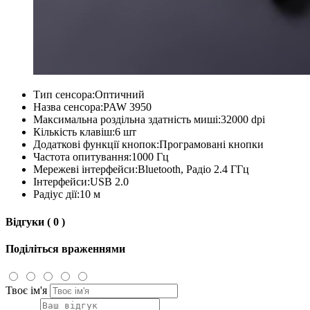
Тип сенсора:
Оптичний
Назва сенсора:
PAW 3950
Максимальна роздільна здатність миші:
32000 dpi
Кількість клавіш:
6 шт
Додаткові функції кнопок:
Програмовані кнопки
Частота опитування:
1000 Гц
Мережеві інтерфейси:
Bluetooth, Радіо 2.4 ГГц
Інтерфейси:
USB 2.0
Радіус дії:
10 м
Відгуки ( 0 )
Поділіться враженнями
Твоє ім'я