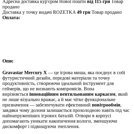
Адресна доставка кур'єром Нової пошти
від 115 грн
Товар
продано
Доставка у точку видачі ROZETKA
49 грн
Товар продано
Оплата:
Опис
Gravastar Mercury X
— це ігрова миша, яка поєднує в собі
футуристичний дизайн, передові матеріали та точну
продуктивність, створюючи ідеальний інструмент для
геймерів, що не визнають компромісів. Вона
вирізняється
інноваційним вентильованим каркасом
, який
не лише візуально вражає, а й має чітке функціональне
призначення — забезпечувати ефективний
повітрообмін
,
завдяки чому долоня залишається прохолодною навіть під час
найнапруженіших ігрових баталій. Отвори в корпусі
допомагають уникати накопичення вологи, зменшуючи
дискомфорт і підвищуючи зчеплення.