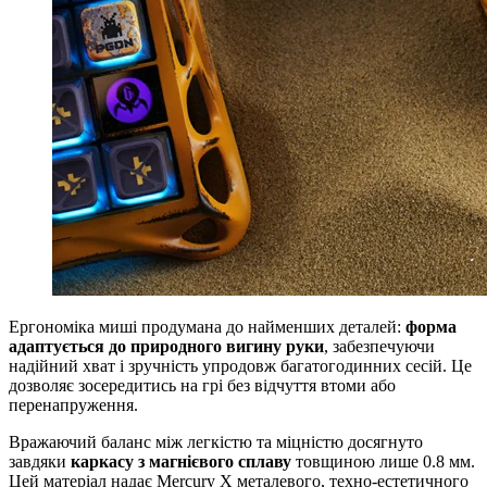
Ергономіка миші продумана до найменших деталей:
форма
адаптується до природного вигину руки
, забезпечуючи
надійний хват і зручність упродовж багатогодинних сесій. Це
дозволяє зосередитись на грі без відчуття втоми або
перенапруження.
Вражаючий баланс між легкістю та міцністю досягнуто
завдяки
каркасу з магнієвого сплаву
товщиною лише 0.8 мм.
Цей матеріал надає Mercury X металевого, техно-естетичного