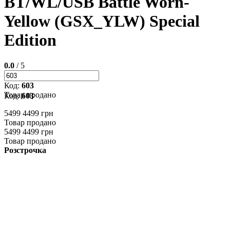
BT/WL/USB Battle Worn-
Yellow (GSX_YLW) Special
Edition
0.0
/ 5
Код:
603
Товар продано
Код:
603
5499
4499 грн
Товар продано
5499
4499 грн
Товар продано
Розстрочка