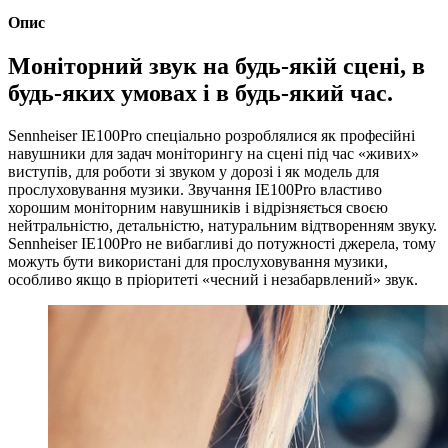
Опис
Моніторний звук на будь-якій сцені, в
будь-яких умовах і в будь-який час.
Sennheiser IE100Pro спеціально розроблялися як професійні
навушники для задач моніторингу на сцені під час «живих»
виступів, для роботи зі звуком у дорозі і як модель для
прослуховування музики. Звучання IE100Pro властиво
хорошим моніторним навушників і відрізняється своєю
нейтральністю, детальністю, натуральним відтворенням звуку.
Sennheiser IE100Pro не вибагливі до потужності джерела, тому
можуть бути використані для прослуховування музики,
особливо якщо в пріоритеті «чесний і незабарвлений» звук.