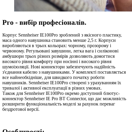
Pro - вибір професіоналів.
Корпус Sennheiser IE100Pro зроблений з якісного пластику,
маса одного навушника становить менше 2,5 г. Корпуси
виробляються в трьох кольорах: чорному, прозорому і
червоному. Регульовані завушини, легка вага і силіконові
амбушюри трьох різних розмірів дозволяють домогтися
високого рівня комфорту при носінні і високого рівня
шумоізоляції. Нові коннектори забезпечують надійність
з'єднання кабелю з навушниками. У комплекті поставляється
все найнеобхідніше, для швидкого початку роботи
навушників. Sennheiser IE100Pro створені з урахуванням їх
тривалої і активної експлуатації в різних умовах.
Також для Sennheiser IE100Pro окремо доступний блютус-
коннектор Sennheiser IE Pro BT Connector, що дає можливість
розширити функціональність моделі за рахунок переваг
бездротової версії.
Особливості: