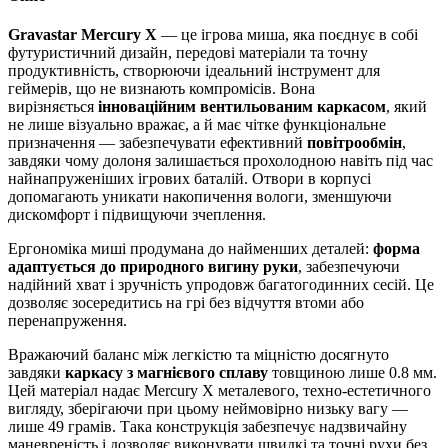
Gravastar Mercury X
— це ігрова миша, яка поєднує в собі
футуристичний дизайн, передові матеріали та точну
продуктивність, створюючи ідеальний інструмент для
геймерів, що не визнають компромісів. Вона
вирізняється
інноваційним вентильованим каркасом
, який
не лише візуально вражає, а й має чітке функціональне
призначення — забезпечувати ефективний
повітрообмін
,
завдяки чому долоня залишається прохолодною навіть під час
найнапруженіших ігрових баталій. Отвори в корпусі
допомагають уникати накопичення вологи, зменшуючи
дискомфорт і підвищуючи зчеплення.
Ергономіка миші продумана до найменших деталей:
форма
адаптується до природного вигину руки
, забезпечуючи
надійний хват і зручність упродовж багатогодинних сесій. Це
дозволяє зосередитись на грі без відчуття втоми або
перенапруження.
Вражаючий баланс між легкістю та міцністю досягнуто
завдяки
каркасу з магнієвого сплаву
товщиною лише 0.8 мм.
Цей матеріал надає Mercury X металевого, техно-естетичного
вигляду, зберігаючи при цьому неймовірно низьку вагу —
лише 49 грамів. Така конструкція забезпечує надзвичайну
маневреність і дозволяє виконувати швидкі та точні рухи без