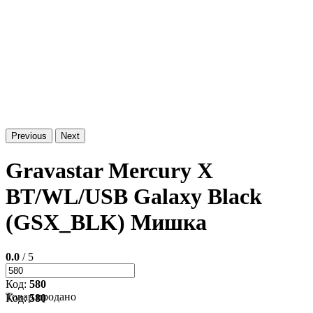
Previous
Next
Gravastar Mercury X
BT/WL/USB Galaxy Black
(GSX_BLK) Мишка
0.0
/ 5
Код:
580
Товар продано
Код:
580