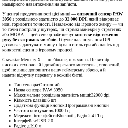
надмірного навантаження на зап’ястя.
У центрі продуктивності цієї миші —
оптичний сенсор PAW
3950
з роздільною здатністю до
32 000 DPI
, який відкриває
нові горизонти точності. Незалежно від ігрового жанру — чи
то точні постріли у шутерах, чи стрімкі маневри у стратегіях
або MOBA — цей сенсор забезпечує
миттєве відстеження
руху без затримок чи збоїв
. Гнучке налаштування DPI
дозволяє адаптувати мишу під ваш стиль гри або навіть під
конкретні сцени в ігровому процесі.
Gravastar Mercury X — це більше, ніж миша. Це витвір
високих технологій і дизайнерського мистецтва, створений,
щоб не лише доповнити вашу геймерську зброю, а й
надати
відчутну перевагу в кожній битві.
Тип сенсора:
Оптичний
Назва сенсора:
PAW 3950
Максимальна роздільна здатність миші:
32000 dpi
Кількість клавіш:
6 шт
Додаткові функції кнопок:
Програмовані кнопки
Частота опитування:1
000 Гц
Мережеві інтерфейси:
Bluetooth, Радіо 2.4 ГГц
Інтерфейси:
USB 2.0
Радіус дії:
10 м