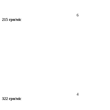
6
215 грн/міс
4
322 грн/міс