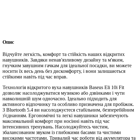
Опис
Відчуйте легкість, комфорт та стійкість наших відкритих
навушників. Завдяки ненав'язливому дизайну та м'яким,
гнучким завушним гачкам для ідеальної посадки, ви можете
носити їх весь день без дискомфорту, і вони залишаються
стійкими навіть під час вправ.
Технологія відкритого вуха навушників Baseus Eli 10i Fit
дозволяє насолоджуватися музикою або дзвінками і чути
навколишній шум одночасно. Ідеально підходить для
активного відпочинку та особливо призначена для пробіжок.
З Bluetooth 5.4 ви насолоджуєтеся стабільним, безперебійним
з'єднанням. Ергономічні та легкі навушники забезпечують
максимальний комфорт при носінні навіть під час
інтенсивних тренувань. Насолоджуйтесь чистим,
збалансованим звуком із глибокими басами та чистими
високими частотами. Тривалий час роботи від акумулятора та