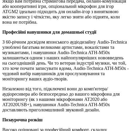
Якщо вам потрібна стрімінгова передача, онлайн-комунікація
або кооперативні ігри, опціональний мікрофон для ігор
ATGM2 ідеально підходить для онлайн-ігор з винятковою
якістю запису і чіткістю, яку легко зняти або підняти, коли
вона не потрібна.
Професійні навушники для домашньої студії
З 60-річним досвідом японського аудіодизайну Audio-Technica
улюблені багатьма великими артистами, вокалістами та
музикантами, і навушники Audio-Technica ATH-M50x
залишаються одним з наших найпопулярніших нововведень
на сьогоднішній день. Чи то ветеран індустрії музики, чи той,
хто хоче почати записувати вдома, Audio-Technica ATH-M50x -
чудовий вибір навушників для прослуховування та
моніторингу ваших аудіо-творів.
Незалежно від того, підключені вони до комп'ютера/
аудіоресивера або безпосередньо до вашого мікрофона для
моніторингу (як з нашими мікрофонами AT2020 або
AT2020USB+), навушники Audio-Technica ATH-M50x
доставляють приголомшливий звуковий дизайн.
Позаурочна розкіш
Високо оцінювані за професійний комфорт, складну