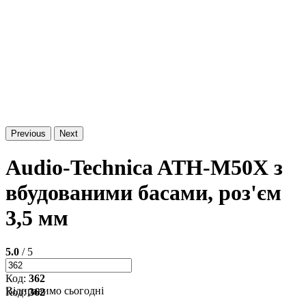
Previous
Next
Audio-Technica ATH-M50X з
вбудованими басами, роз'єм
3,5 мм
5.0
/ 5
Код:
362
Відправимо сьогодні
Код:
362