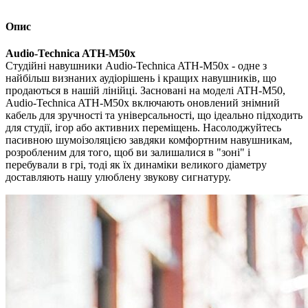
Опис
Audio-Technica ATH-M50x
Студійні навушники Audio-Technica ATH-M50x - одне з
найбільш визнаних аудіорішень і кращих навушників, що
продаються в нашій лінійці. Засновані на моделі ATH-M50,
Audio-Technica ATH-M50x включають оновлений знімний
кабель для зручності та універсальності, що ідеально підходить
для студії, ігор або активних переміщень. Насолоджуйтесь
пасивною шумоізоляцією завдяки комфортним навушникам,
розробленим для того, щоб ви залишалися в "зоні" і
перебували в грі, тоді як їх динаміки великого діаметру
доставляють нашу улюблену звукову сигнатуру.