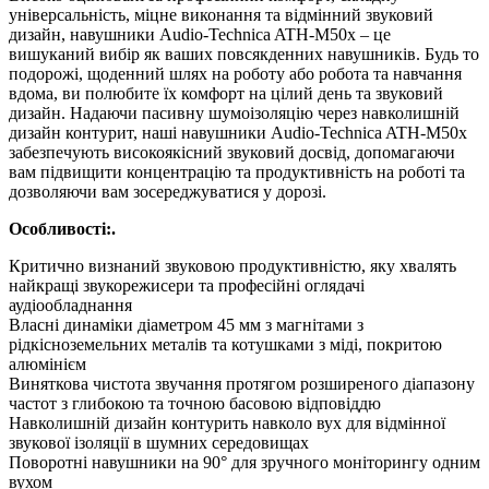
універсальність, міцне виконання та відмінний звуковий
дизайн, навушники Audio-Technica ATH-M50x – це
вишуканий вибір як ваших повсякденних навушників. Будь то
подорожі, щоденний шлях на роботу або робота та навчання
вдома, ви полюбите їх комфорт на цілий день та звуковий
дизайн. Надаючи пасивну шумоізоляцію через навколишній
дизайн контурит, наші навушники Audio-Technica ATH-M50x
забезпечують високоякісний звуковий досвід, допомагаючи
вам підвищити концентрацію та продуктивність на роботі та
дозволяючи вам зосереджуватися у дорозі.
Особливості:.
Критично визнаний звуковою продуктивністю, яку хвалять
найкращі звукорежисери та професійні оглядачі
аудіообладнання
Власні динаміки діаметром 45 мм з магнітами з
рідкісноземельних металів та котушками з міді, покритою
алюмінієм
Виняткова чистота звучання протягом розширеного діапазону
частот з глибокою та точною басовою відповіддю
Навколишній дизайн контурить навколо вух для відмінної
звукової ізоляції в шумних середовищах
Поворотні навушники на 90° для зручного моніторингу одним
вухом