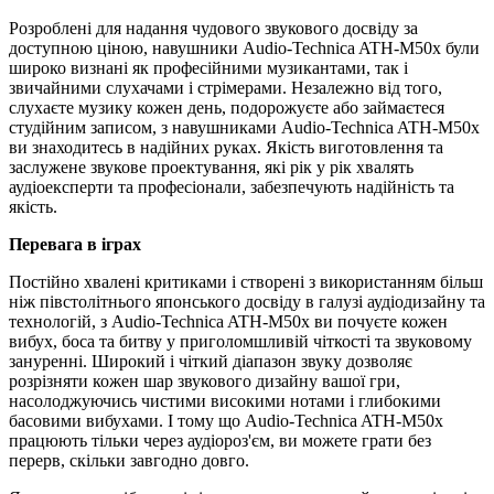
Розроблені для надання чудового звукового досвіду за
доступною ціною, навушники Audio-Technica ATH-M50x були
широко визнані як професійними музикантами, так і
звичайними слухачами і стрімерами. Незалежно від того,
слухаєте музику кожен день, подорожуєте або займаєтеся
студійним записом, з навушниками Audio-Technica ATH-M50x
ви знаходитесь в надійних руках. Якість виготовлення та
заслужене звукове проектування, які рік у рік хвалять
аудіоексперти та професіонали, забезпечують надійність та
якість.
Перевага в іграх
Постійно хвалені критиками і створені з використанням більш
ніж півстолітнього японського досвіду в галузі аудіодизайну та
технологій, з Audio-Technica ATH-M50x ви почуєте кожен
вибух, боса та битву у приголомшливій чіткості та звуковому
зануренні. Широкий і чіткий діапазон звуку дозволяє
розрізняти кожен шар звукового дизайну вашої гри,
насолоджуючись чистими високими нотами і глибокими
басовими вибухами. І тому що Audio-Technica ATH-M50x
працюють тільки через аудіороз'єм, ви можете грати без
перерв, скільки завгодно довго.