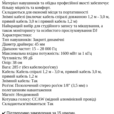
Матеріал навушників та обідка професійної якості забезпечує
більшу міцність та комфорт.
Складаються для економії місця та портативності
Знімні кабелі (включає кабель спіралі довжиною 1,2 м - 3,0 м,
прямий кабель 3,0 м і прямий кабель 1,2 м)
Найкращий вибір для студійного запису та мікшування, а
також моніторингу та особистого прослуховування DJ
Характеристики:
Тип навушників: Закриті динамічні
Діаметр драйвера: 45 мм
Діапазон частот: 15 – 28 000 Гц
Максимальна вхідна потужність: 1600 мВт за 1 кГц
Чутливість: 99 дБ
Опір: 38 ом
Вага: 285 г (без кабелю/роз'єму)
Кабель: Кабель спіралі 1,2 м - 3,0 м, прямий кабель 3,0 м,
прямий кабель 1,2 м
Знімний кабель: Так
Роз'єм: Позолочений стерео роз'єм 1/8" (3,5 мм) з
полегшенням навантаження
Магніт: Неодимовий
Котушка голосу: CCAW (мідний алюмінієвий провід)
Складаються/знімаються: Так
✔️ Підтвердимо замовлення за 15 хвилин.