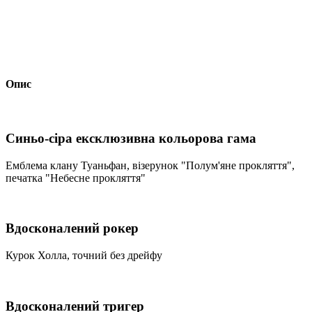
Опис
Синьо-сіра ексклюзивна кольорова гама
Емблема клану Туаньфан, візерунок "Полум'яне прокляття",
печатка "Небесне прокляття"
Вдосконалений рокер
Курок Холла, точний без дрейфу
Вдосконалений тригер